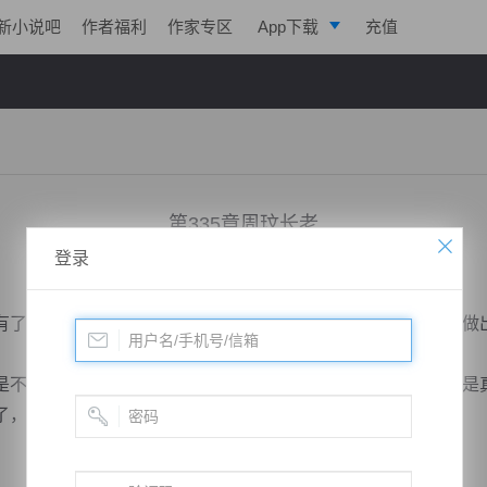
新小说吧
作者福利
作家专区
App下载
充值
逐浪小说
写作助手
第335章周玟长老
登录
小说：
道运成帝
作者：
曦呓
更新时间：2019-05-10 21:19 字数：2035
了点害羞的感觉，没有想到自己竟然和一个刚刚认识的男子做
不错，天赋更是没得说，刚才与自己谈话也是谈吐不凡，若是
了，暗啐自己这是喝多了，竟然有了这种想法。