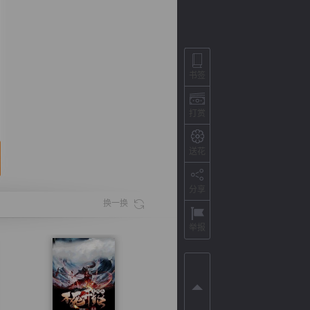
书签
打赏
送花
分享
背
字
宽
滚
换一换
举报