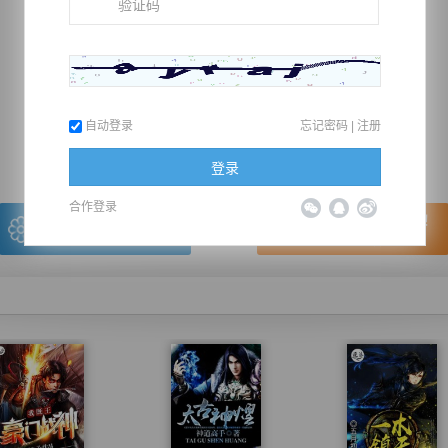
推荐在手机上阅读本书
自动登录
忘记密码
|
注册
上一章
回目录
下一章
（← 快捷键
快捷键→）
登录
合作登录
写的很棒，送朵鲜花！
看的很爽，我要点赞！
我有
0
朵送出一朵
赞20逐浪币再看下一章