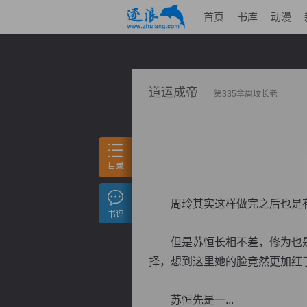
首页
书库
动漫
道运成帝
第335章周玟长老
目录
周玲其实这样做完之后也是有
书评
但是苏恒长相不差，修为也是
择，想到这里她的脸竟然更加红
苏恒先是一...