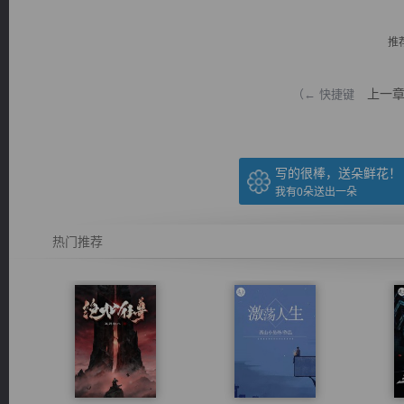
推
上一
（← 快捷键
逐浪小说
写的很棒，送朵鲜花！
我有
0
朵送出一朵
热门推荐