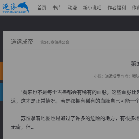
首页
书库
动漫
新小说吧
作者福利
作
道运成帝
第345章佣兵公会
第
小说：
道运成帝
作者：
曦
“看来也不是每个古兽都会有稀有的血脉，这些血脉比起
道，这才是正常情况，若是都拥有稀有的血脉自己可能一
苏恒拿着地图也是避过了许多的危险的地方，有很多地
无奇，但...