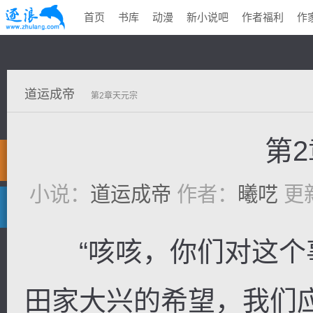
首页
书库
动漫
新小说吧
作者福利
作
道运成帝
第2章天元宗
第
小说：
道运成帝
作者：
曦呓
更新
“咳咳，你们对这个事
田家大兴的希望，我们