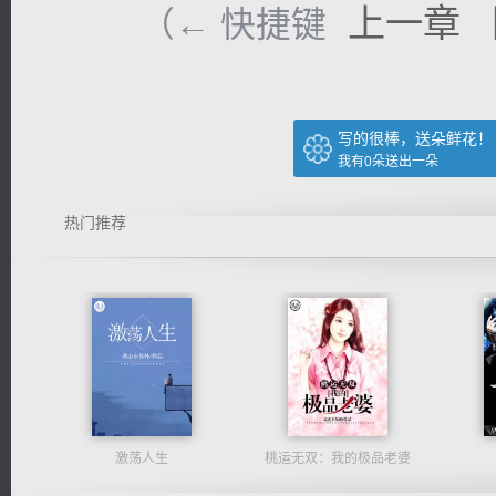
上一章
（← 快捷键
写的很棒，送朵鲜花！
我有
0
朵送出一朵
热门推荐
激荡人生
桃运无双：我的极品老婆