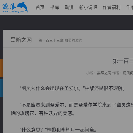
首页
书库
动漫
新小说吧
作者福利
作
黑暗之网
第一百三十三章 幽灵的邀约
第一百三
小说：
黑暗之网
作者：
清风
“幽灵为什么会出现在圣爱尔。”林黎还是很不理解。
“不是幽灵来到圣爱尔，而是圣爱尔学院来到了幽灵这里
艳的玫瑰花，有种妖异的美感。
“什么意思？”林黎和李辉月一起问道。