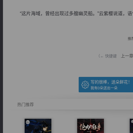
“这片海域，曾经出现过多艘幽灵船。”云紫樱说道，语气中
推
逐浪小说
上一
（← 快捷键
写的很棒，送朵鲜花！
我有
0
朵送出一朵
热门推荐