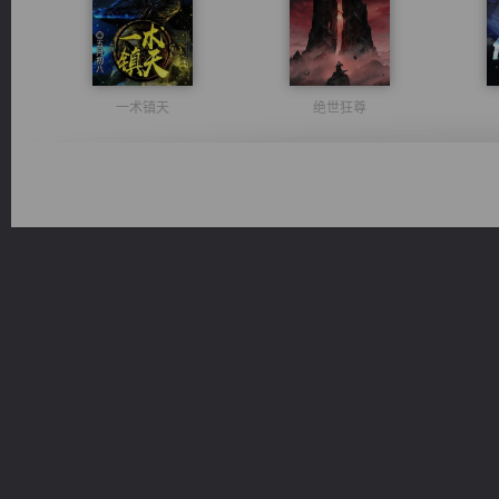
一术镇天
绝世狂尊
诸仙天下
桃运无双：我的极品老婆