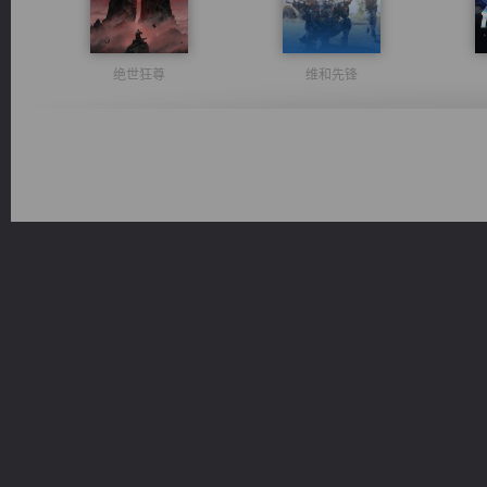
绝世狂尊
维和先锋
太古神煌
心铸天途
一术镇天
诸仙天下