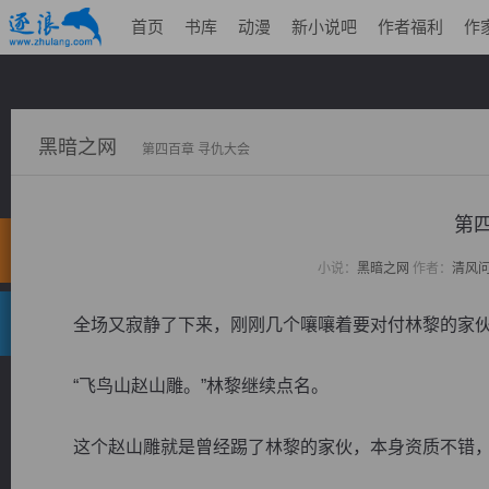
首页
书库
动漫
新小说吧
作者福利
作
黑暗之网
第四百章 寻仇大会
第
小说：
黑暗之网
作者：
清风
全场又寂静了下来，刚刚几个嚷嚷着要对付林黎的家伙
“飞鸟山赵山雕。”林黎继续点名。
这个赵山雕就是曾经踢了林黎的家伙，本身资质不错，