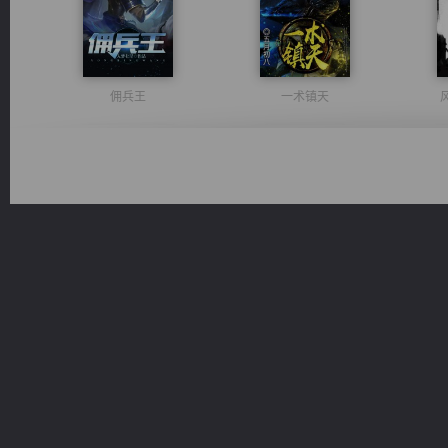
佣兵王
一术镇天
心铸天途
维和先锋
桃运