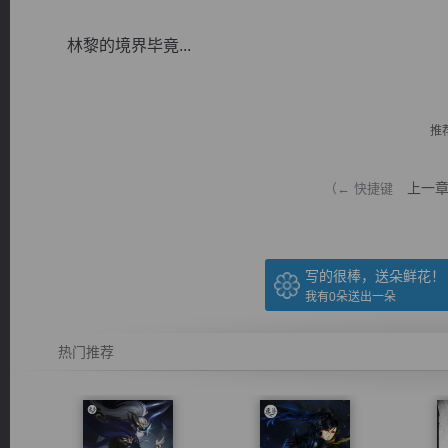
林黎的境界毕竟...
推
逐浪小说
上一
（← 快捷键
写的很棒，送朵鲜花！
我有
0
朵送出一朵
热门推荐