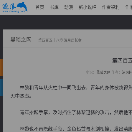
首页
书库
动漫
新小说吧
作者福利
作
黑暗之网
第四百五十八章 温月居长老
第四百五
小说：
黑暗之网
作者：
清风
林黎和青年从火柱中一同飞出去，青年的身体被烧得焦
火中恶魔。
青年抬起手掌，及时挡住了林黎迅猛的攻击，然后他不
林黎也不再隐藏手段，金色匕首与木剑相撞，发出清脆