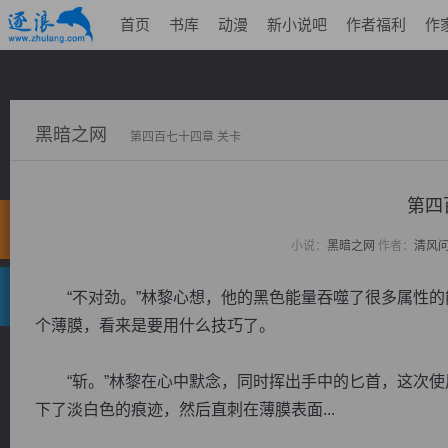
首页
书库
动漫
新小说吧
作者福利
作
黑暗之网
第四百七十四章 关卡
第四
小说：
黑暗之网
作者：
清风
“不对劲。”林黎心想，他的黑色能量吞噬了很多属性的
个薄膜，看来是要用什么技巧了。
“斩。”林黎在心中默念，同时挥出手中的匕首，这次使
下了淡白色的痕迹，然后直刺在薄膜表面...