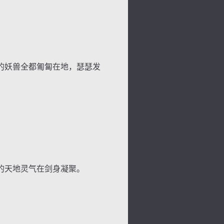
的妖兽全都匍匐在地，瑟瑟发
的天地灵气在剑身凝聚。