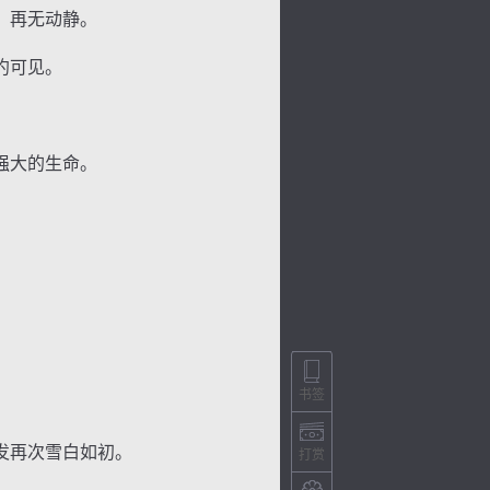
，再无动静。
约可见。
强大的生命。
书签
发再次雪白如初。
打赏