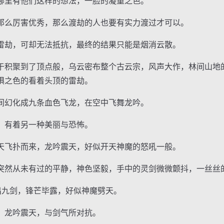
里有他们这样的想法，一脸的凝重之色。
么厉害优秀，那么渡劫的人也要有实力渡过才可以。
劫，可却无法抵抗，最终的结果只能是烟消云散。
积聚到了顶点般，乌云密布整个古云宗，风声大作，林间山地
惧之色的看着头顶的雷劫。
幻化成九条血色飞龙，在空中飞舞龙吟。
有着另一种美丽与恐怖。
飞扑而来，龙吟震天，好似开天神魔的怒吼一般。
然从未有过的平静，神色坚毅，手中的灵剑微微颤抖，一丝丝
九剑，锋芒毕露，好似神魔劈天。
龙吟震天，与剑气所对抗。