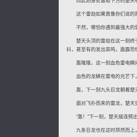
而此刻身处雷劫下方的楚天哪
这个雷劫如果真像你们说的那
不然，哪怕你遇到最强大的雷
楚天头顶的雷劫在这一刻终于
抖，甚至有的发出哀鸣，面露恐
轰隆隆，这一刻血色雷电瞬间
血色的龙鳞在雷电的光芒下，
轰，下一刻九头巨龙朝着楚天
面对飞扑而来的雷龙，楚天突
“轰！”下一刻，楚天接连劈出
九条巨龙也在这时昂然而上，