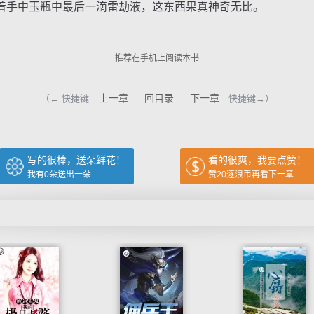
手中玉瓶中最后一滴雷劫液，这东西果真神奇无比。
推荐在手机上阅读本书
上一章
回目录
下一章
（← 快捷键
快捷键→）
写的很棒，送朵鲜花！
看的很爽，我要点赞！
我有
0
朵送出一朵
赞20逐浪币再看下一章