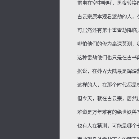
雷电在空中咆哮，黑夜转换成
古云宗原本观看渡劫的人，在
可居然还有第十重雷劫降临，
哪怕他们的修为高深莫测，哪
逐浪小说
这种雷劫他们也只是在古书典
据说，在莽界大陆最是辉煌鼎
这样的人，在那个时代都是极
但今天，就在古云宗，居然出
难道是万年难有的绝世妖兽？
也有人在猜测，可能是哪个长