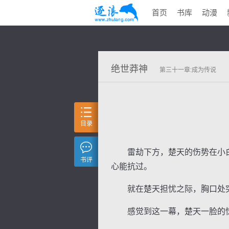
首页
书库
动漫
绝世莽神
第三十一章:成为传说
目录
雷劫下方，楚天的伤势在小白
书评
心能抗过。
就在楚天担忧之际，胸口处突
感觉到这一幕，楚天一脸的惊