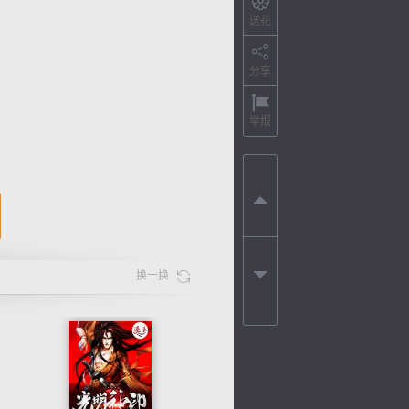
送花
分享
举报
换一换
色