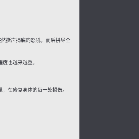
突然撕声揭底的怒吼，而后拼尽全
景
号
度
动
程度也越来越重。
量，在修复身体的每一处损伤。