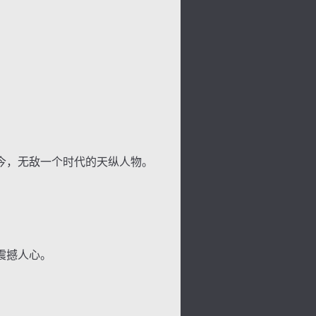
。
今，无敌一个时代的天纵人物。
背
字
宽
滚
震撼人心。