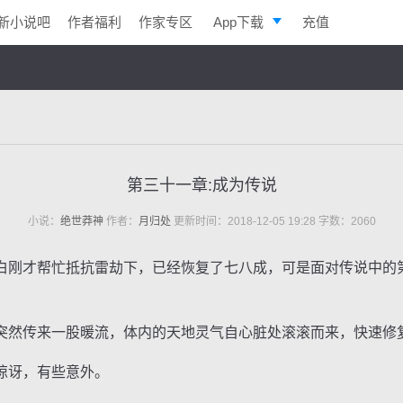
新小说吧
作者福利
作家专区
App下载
充值
逐浪小说
写作助手
第三十一章:成为传说
小说：
绝世莽神
作者：
月归处
更新时间：2018-12-05 19:28 字数：2060
刚才帮忙抵抗雷劫下，已经恢复了七八成，可是面对传说中的
然传来一股暖流，体内的天地灵气自心脏处滚滚而来，快速修
讶，有些意外。