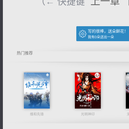
上一章
（← 快捷键
写的很棒，送朵鲜花！
我有
0
朵送出一朵
热门推荐
维和先锋
光明神印