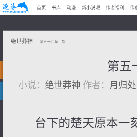
首页
书库
动漫
新小说吧
作者福利
作
绝世莽神
第五十四章：斩
第五
小说：
绝世莽神
作者：
月归处
台下的楚天原本一刻