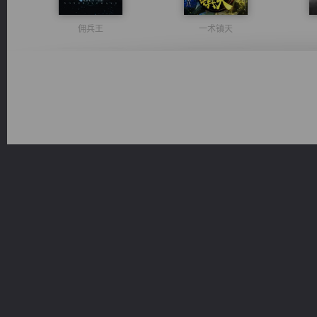
佣兵王
一术镇天
光明神印
诸仙天下
激荡人生
心铸天途