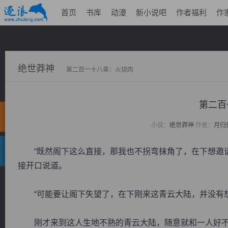
首页
书库
动漫
新小说吧
作者福利
作
绝世莽神
第二百一十八章：火烧肉
第二百
小说：
绝世莽神
作者：
月归
“既然阁下这么直接，那我也不拐弯抹角了，在下想邀请
接开口说道。
“可能要让阁下失望了，在下刚来这青云大陆，并没有想
刚才来到这人生地不熟的青云大陆，随意就和一人好不认识