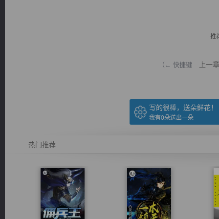
推
上一
（← 快捷键
逐浪小说
写的很棒，送朵鲜花！
我有
0
朵送出一朵
热门推荐