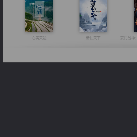
心铸天途
诸仙天下
一术镇天
绝世狂尊
桃运