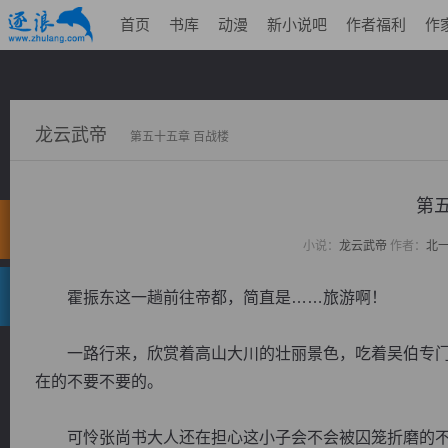
首页
书库
动漫
新小说吧
作者福利
作
龙云武帝
第五十五章 百战楼
第
小说：
龙云武帝
作者：
北
霍振东这一趟前往帝都，简直是……旅游啊！
一路行来，欣赏着高山大川的壮丽景色，吃着吴伯专门
在的不要不要的。
可怜张尚书大人还在担心这小子会不会被囚笼折磨的不