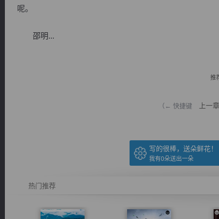
呢。
邵明...
逐浪小说
推
上一
（← 快捷键
写的很棒，送朵鲜花！
我有
0
朵送出一朵
热门推荐