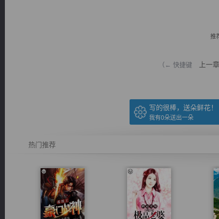
推
上一
（← 快捷键
逐浪小说
写的很棒，送朵鲜花！
我有
0
朵送出一朵
热门推荐