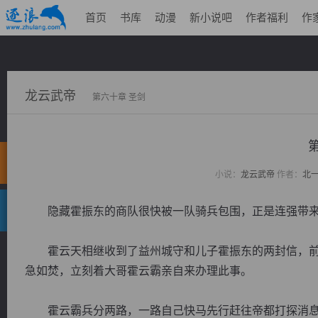
首页
书库
动漫
新小说吧
作者福利
作
龙云武帝
第六十章 圣剑
小说：
龙云武帝
作者：
北
隐藏霍振东的商队很快被一队骑兵包围，正是连强带来
霍云天相继收到了益州城守和儿子霍振东的两封信，前
急如焚，立刻着大哥霍云霸亲自来办理此事。
霍云霸兵分两路，一路自己快马先行赶往帝都打探消息，