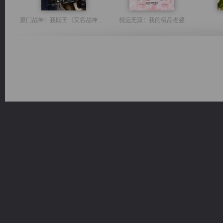
豪门战神：我既王（又名战神归来不败神婿修罗战神）
桃运无双：我的极品老婆
佣兵王
诸仙天下
太古神煌
一术镇天