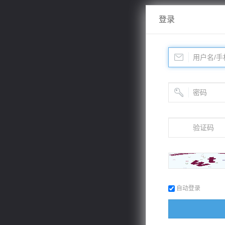
登录
自动登录