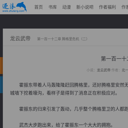
首页
书库
动漫
新小说吧
作者福利
作
龙云武帝
第一百一十二章 腾格里危机（二）
第一百一十
小说：
龙云武帝
作者：
北
霍振东带着人马轰隆隆赶回腾格里，还好腾格里安然无
城墙下挖着壕沟，看样子是得到了消息正在积极应对。
霍振东的归来引发了轰动，几乎整个腾格里卫的人都跑
武杰大步跑出来，给了霍振东一个大大的拥抱。