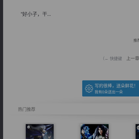
“好小子，干...
推
逐浪小说
上一
（← 快捷键
写的很棒，送朵鲜花！
我有
0
朵送出一朵
热门推荐