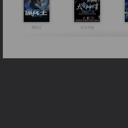
佣兵王
太古神煌
风前欲劝春光住
维和先锋