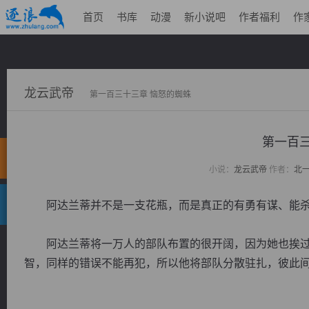
首页
书库
动漫
新小说吧
作者福利
作
龙云武帝
第一百三十三章 恼怒的蜘蛛
第一百三
小说：
龙云武帝
作者：
北
阿达兰蒂并不是一支花瓶，而是真正的有勇有谋、能杀
阿达兰蒂将一万人的部队布置的很开阔，因为她也挨过
智，同样的错误不能再犯，所以他将部队分散驻扎，彼此间隔