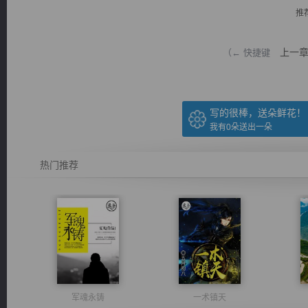
推
上一
（← 快捷键
逐浪小说
写的很棒，送朵鲜花！
我有
0
朵送出一朵
热门推荐
军魂永铸
一术镇天