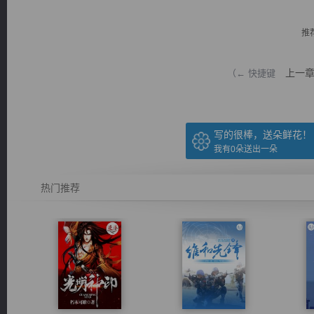
推
上一
（← 快捷键
逐浪小说
写的很棒，送朵鲜花！
我有
0
朵送出一朵
热门推荐