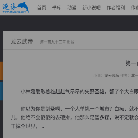
首页
书库
动漫
新小说吧
作者福利
作
龙云武帝
第一百九十三章 出城
第一
小说：
龙云武帝
作者：
北
小林媛爱瞅着雄赳赳气昂昂的矢野圣雄，翻了个大白眼
你以为你是剑圣啊，一个人单挑一个城市？白痴，就不
儿，他绝不会傻傻的去硬拼，他那么足智多谋，说不定就
干掉全世界，...