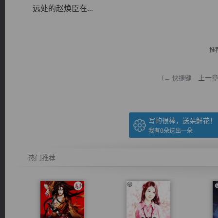
远处的赵焕臣在...
推
逐浪小说
上一
（← 快捷键
写的很棒，送朵鲜花！
我有
0
朵送出一朵
热门推荐