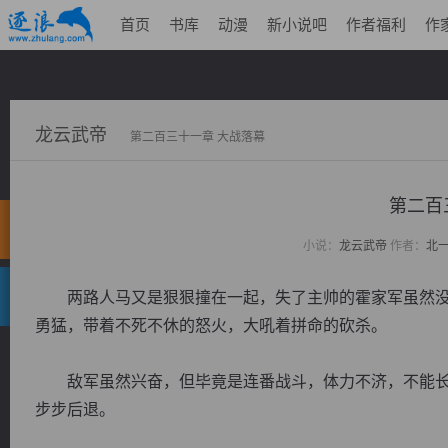
首页
书库
动漫
新小说吧
作者福利
作
龙云武帝
第二百三十一章 大战落幕
第二百
小说：
龙云武帝
作者：
北
两路人马又是狠狠撞在一起，失了主帅的霍家军虽然没
勇猛，带着不死不休的怒火，大吼着拼命的砍杀。
敌军虽然兴奋，但毕竟是连番战斗，体力不济，不能长
步步后退。