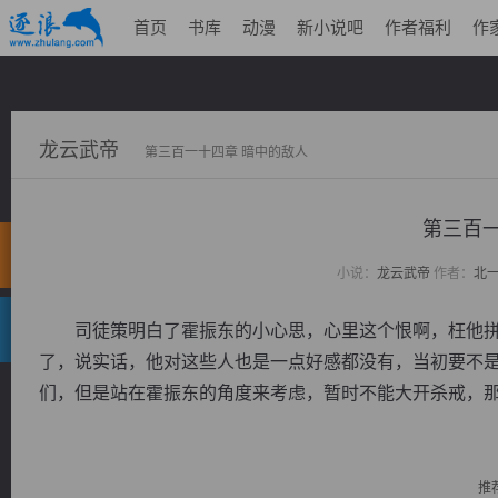
首页
书库
动漫
新小说吧
作者福利
作
龙云武帝
第三百一十四章 暗中的敌人
第三百一
小说：
龙云武帝
作者：
北
司徒策明白了霍振东的小心思，心里这个恨啊，枉他拼
了，说实话，他对这些人也是一点好感都没有，当初要不
们，但是站在霍振东的角度来考虑，暂时不能大开杀戒，那样
推