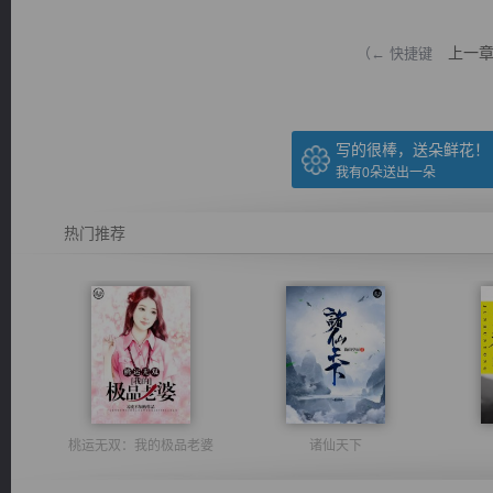
上一
（← 快捷键
写的很棒，送朵鲜花！
逐浪小说
我有
0
朵送出一朵
热门推荐
桃运无双：我的极品老婆
诸仙天下