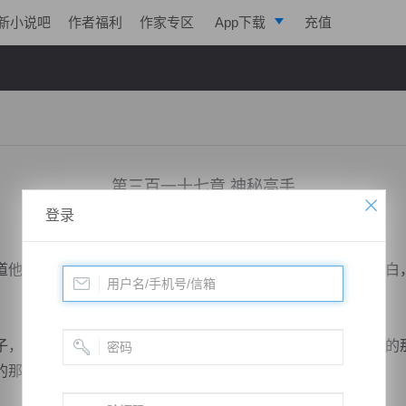
新小说吧
作者福利
作家专区
App下载
充值
逐浪小说
写作助手
第三百一十七章 神秘高手
登录
小说：
龙云武帝
作者：
北一
更新时间：2019-05-23 08:00 字数：2106
他是气的还是真心悔改，不过几十年的风风雨雨，他已经明白
，被贪婪和权利冲昏了头脑，做出了大不敬的事，自己和他的
的那个侄子罪该万死。