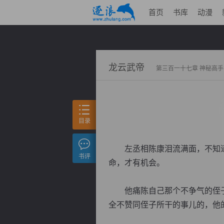
首页
书库
动漫
龙云武帝
第三百一十七章 神秘高手
目录
左丞相陈康泪流满面，不知道
书评
命，才有机会。
他痛陈自己那个不争气的侄子
全不赞同侄子所干的事儿的，他