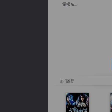
霍振东...
逐浪小说
热门推荐