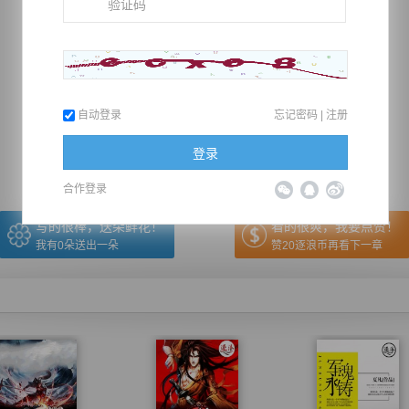
推荐在手机上阅读本书
自动登录
忘记密码
|
注册
上一章
回目录
下一章
（← 快捷键
快捷键→）
登录
合作登录
写的很棒，送朵鲜花！
看的很爽，我要点赞！
我有
0
朵送出一朵
赞20逐浪币再看下一章