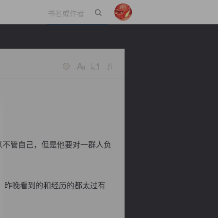
立即登录
不管自己，但是他要对一群人负
，昨晚看到的和经历的都太过有