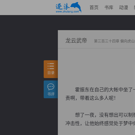
首页
书库
动漫
龙云武帝
第三百三十四章 偏向虎山
目录
霍振东在自己的大帐中坐了一
书评
责啊，带着这么多人呢！
想了一夜，没有想出可以制衡
冲击性，让他始终感觉处于梦中