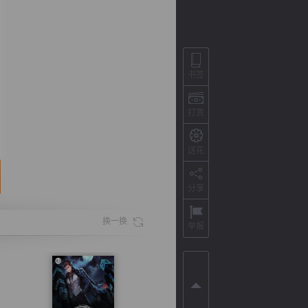
书签
打赏
送花
分享
背
字
宽
滚
换一换
举报