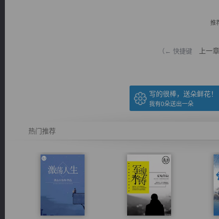
推
上一
（← 快捷键
逐浪小说
写的很棒，送朵鲜花！
我有
0
朵送出一朵
热门推荐