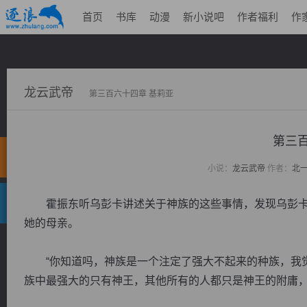
首页
书库
动漫
新小说吧
作者福利
作
龙云武帝
第三百六十四章 基莉亚
第三百
小说：
龙云武帝
作者：
北
霍振东听乌彭卡讲述关于神族的这些事情，发现乌彭卡
她的母亲。
“你知道吗，神族是一个注定了强大不起来的种族，我觉
族中最强大的只有神王，其他所有的人都只是神王的附庸，是