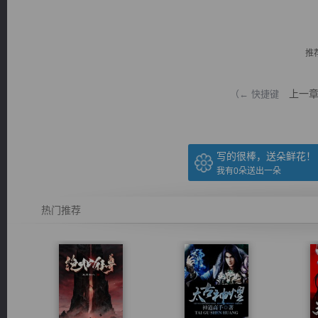
推
上一
（← 快捷键
逐浪小说
写的很棒，送朵鲜花！
我有
0
朵送出一朵
热门推荐