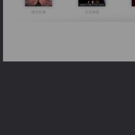
绝世狂尊
太古神煌
都市之至尊君侯
维和先锋
桃运无双：我的极品老婆
激荡人生