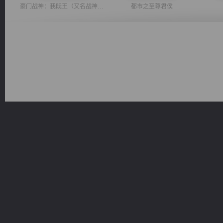
豪门战神：我既王（又名战神归来不败神婿修罗战神）
都市之至尊君侯
绝世狂尊
军魂永铸
佣兵王
太古神煌