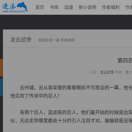
首页
书库
动漫
新小说吧
作者福利
作
龙云武帝
第四百零一章 异兽战场
第四百
小说：
龙云武帝
作者：
北
云州城，云从容呆傻的看着眼前不可思议的一幕，他长
他见到了传说中的巨人！
有两个巨人，蓝皮肤的巨人，他们最开始的时候是出现
伙，无论走到哪里都会十分的引人注目才对，偏偏就是没有听