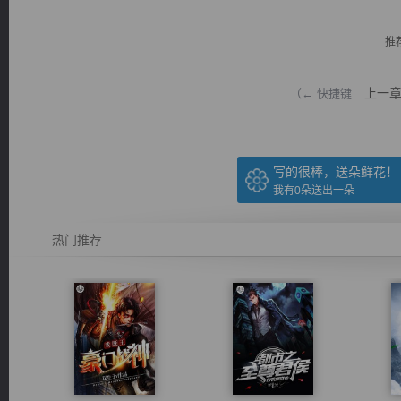
推
上一
（← 快捷键
逐浪小说
写的很棒，送朵鲜花！
我有
0
朵送出一朵
热门推荐