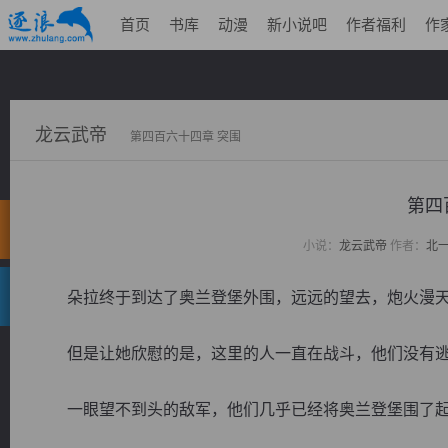
首页
书库
动漫
新小说吧
作者福利
作
龙云武帝
第四百六十四章 突围
第四
小说：
龙云武帝
作者：
北
朵拉终于到达了奥兰登堡外围，远远的望去，炮火漫天
但是让她欣慰的是，这里的人一直在战斗，他们没有逃
一眼望不到头的敌军，他们几乎已经将奥兰登堡围了起来