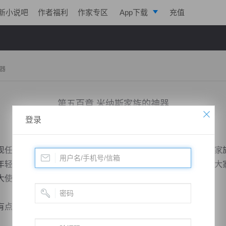
新小说吧
作者福利
作家专区
App下载
充值
逐浪小说
写作助手
器
第五百章 米纳斯家族的神器
登录
小说：
龙云武帝
作者：
北一
更新时间：2019-08-23 09:07 字数：2267
任族长，一个俊美的少年，霍振东就很奇怪，为什么这些大家
年轻人冲动起来，将他们的家族带进危险的旋涡吗？还是这些大
大使的家伙？
改...