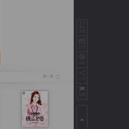
书签
打赏
送花
换一换
分享
背
字
宽
滚
举报