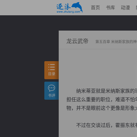
首页
书库
动漫
龙云武帝
第五百章 米纳斯家族的神
目录
纳米蒂亚就是米纳斯家族的现
书评
担任这么重要的职位，难道不怕
物，并不是眼前这个更像是形象
不过在交谈过后，霍振东就有点