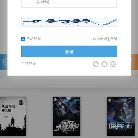
推荐在手机上阅读本书
上一章
回目录
下一章
（← 快捷键
快捷键→）
自动登录
忘记密码
|
注册
登录
写的很棒，送朵鲜花！
看的很爽，我要点赞！
合作登录
我有
0
朵送出一朵
赞20逐浪币再看下一章