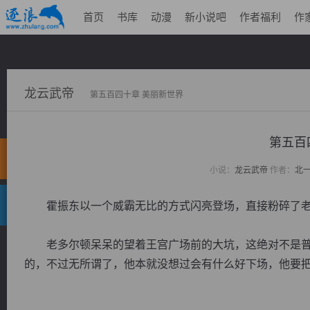
首页
书库
动漫
新小说吧
作者福利
作
龙云武帝
第五百四十章 美丽新世界
第五百
小说：
龙云武帝
作者：
北
霍振东以一个威霸无比的方式闪亮登场，直接粉碎了老
老多尔顿呆呆的望着王宫广场前的大坑，这绝对不是普
的，不过无所谓了，他本就没想过会有什么好下场，他要把