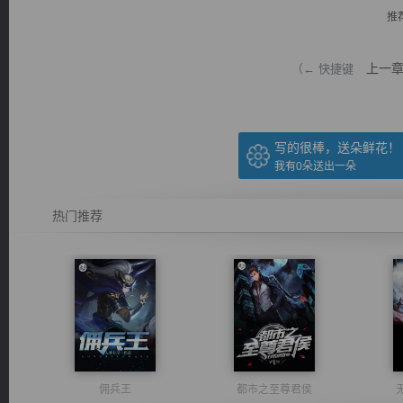
推
上一
（← 快捷键
逐浪小说
写的很棒，送朵鲜花！
我有
0
朵送出一朵
热门推荐
佣兵王
都市之至尊君侯