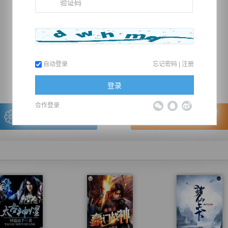
推荐在手机上阅读本书
自动登录
忘记密码
|
注册
上一章
回目录
下一章
（← 快捷键
快捷键→）
登录
合作登录
写的很棒，送朵鲜花！
看的很爽，我要点赞！
我有
0
朵送出一朵
赞20逐浪币再看下一章