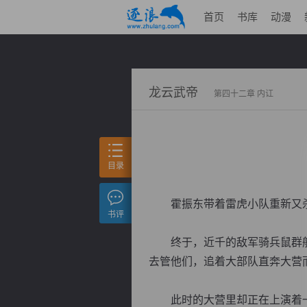
首页
书库
动漫
龙云武帝
第四十二章 内讧
目录
霍振东带着雷虎小队重新又杀
书评
终于，近千的敌军骑兵鼠群般
去管他们，追着大部队直奔大营
此时的大营里却正在上演着一幕