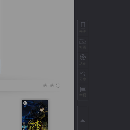
书签
打赏
送花
分享
背
字
宽
滚
换一换
举报