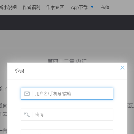
新小说吧
作者福利
作家专区
App下载
充值
逐浪小说
写作助手
第四十二章 内讧
登录
小说：
龙云武帝
作者：
北一
更新时间：2019-01-06 11:00 字数：2290
了回来，巴特尔的骑兵四处追逐砍杀着崩溃的敌军。
向着自家的大营逃去，只有那个别机灵的向着一侧逃跑，后面
而去。
争权夺利的好戏，完全不关心外面的战事，因为...