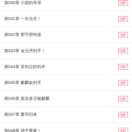
第040章 小甜的哥哥
VIP
第041章 一夫当关！
VIP
第042章 郡守府特使
VIP
第043章 金元丹到手！
VIP
第044章 苏剑尘的剑术
VIP
第045章 麒麟血到手
VIP
第046章 面见兽王银麒麟
VIP
第047章 萧羽归来
VIP
第048章 踏平萧家！
VIP