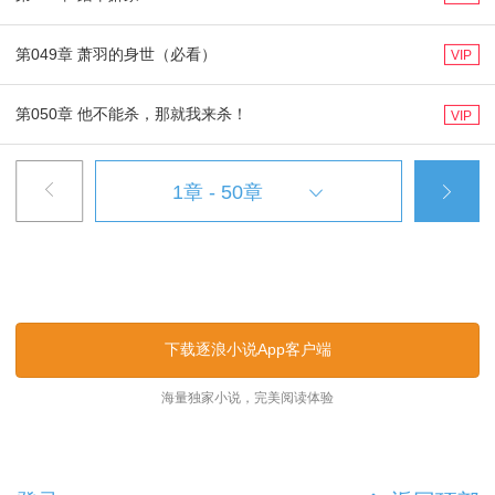
第049章 萧羽的身世（必看）
VIP
第050章 他不能杀，那就我来杀！
VIP


下载逐浪小说App客户端
海量独家小说，完美阅读体验