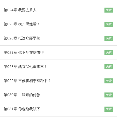
第024章 我要去杀人
免费
第025章 横扫黑煞帮！
免费
第026章 抵达穹窿学院！
免费
第027章 你不配在这修行
免费
第028章 战玄武七重李丰！
免费
第029章 王侯将相宁有种乎？
免费
第030章 古轻烟的传教
免费
第031章 你也给我趴下！
免费