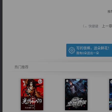
推
上一
（← 快捷键
逐浪小说
写的很棒，送朵鲜花！
我有
0
朵送出一朵
热门推荐