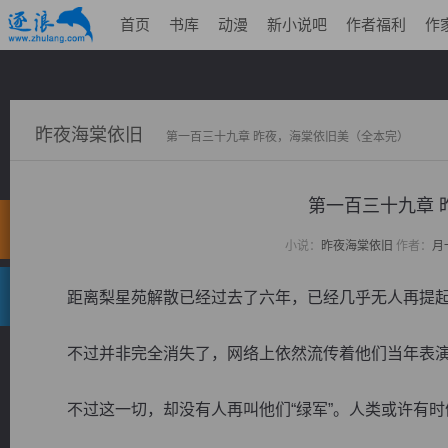
首页
书库
动漫
新小说吧
作者福利
作
昨夜海棠依旧
第一百三十九章 昨夜，海棠依旧美（全本完）
第一百三十九章 
小说：
昨夜海棠依旧
作者：
月
距离梨星苑解散已经过去了六年，已经几乎无人再提起
不过并非完全消失了，网络上依然流传着他们当年表演的
不过这一切，却没有人再叫他们“绿军”。人类或许有时候