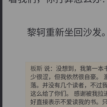
黎轲重新坐回沙发。‘是
板斯
说：没想到，我第一本书
少很涩，但我依然很自豪。 
落。并没有几个读者，不过
这么给了你们。 感谢被我拉
好直接表示不爱读我的书。