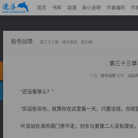
首页
书库
动漫
新小说吧
作者福利
作
极帝战尊
第三十三章、谁大谁恶，谁正确！
第三十三章
小说：
极帝战尊
作者：
淡起
“还没看够么？”
“实话告诉你，就算你在这里看一天，只要没钱，你就别
叶凌站在清风阁门旁不走，刘东与夏建二人没有理会，