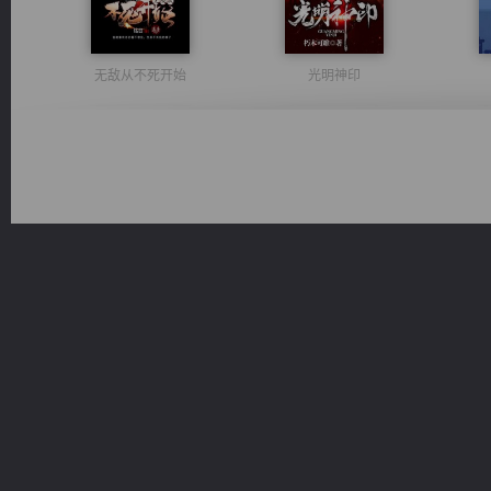
无敌从不死开始
光明神印
诸仙天下
绝世狂尊
风前欲劝春光住
都市之至尊君侯