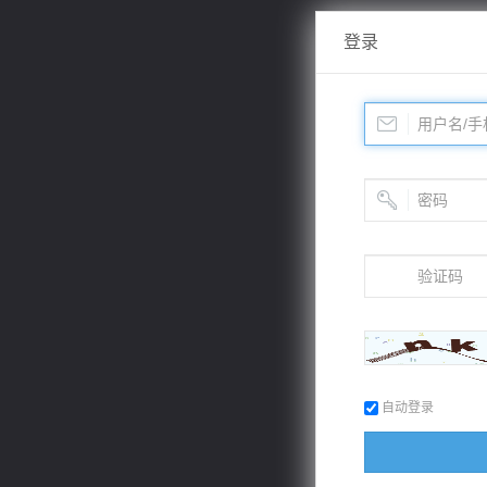
登录
自动登录