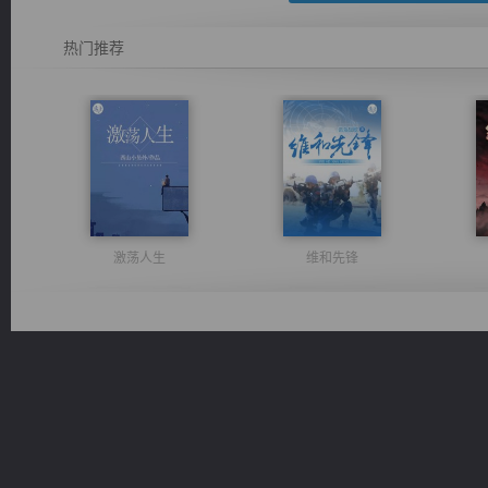
热门推荐
激荡人生
维和先锋
光明神印
风前欲劝春光住