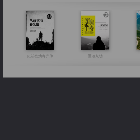
风前欲劝春光住
军魂永铸
光明神印
无敌从不死开始