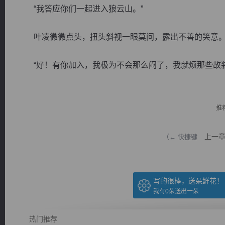
“我答应你们一起进入狼云山。”
叶凌微微点头，扭头斜视一眼莫问，露出不善的笑意
“好！有你加入，我极为不会那么闷了，我就烦那些故装清
逐浪小说
推
上一
（← 快捷键
写的很棒，送朵鲜花！
我有
0
朵送出一朵
热门推荐