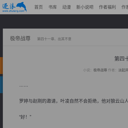
首页
书库
动漫
新小说吧
作者福利
作
极帝战尊
第四十一章、出其不意
第四
小说：
极帝战尊
作者：
淡起
……
罗婷与赵刚的邀请，叶凌自然不会拒绝，他对狼云山人
“好！”