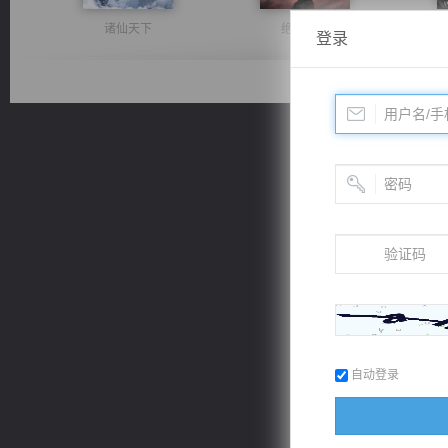
诸仙天下
绝世狂尊
登录
风前欲劝春光住
一术镇天
自动登录
都市之至尊君侯
心铸天途