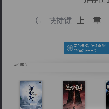
上一章
（← 快捷键
写的很棒，送朵鲜花！
我有
0
朵送出一朵
热门推荐