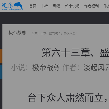
首页
书库
动漫
新小说吧
作者福利
作
极帝战尊
第六十三章、盛气凌人，秦枫大怒！
第六十三章、
小说：
极帝战尊
作者：
淡起风
台下众人肃然而立，