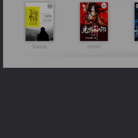
军魂永铸
光明神印
诸仙天下
绝世狂尊