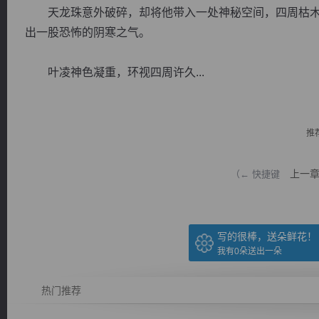
天龙珠意外破碎，却将他带入一处神秘空间，四周枯木
出一股恐怖的阴寒之气。
叶凌神色凝重，环视四周许久...
逐浪小说
推
上一
（← 快捷键
写的很棒，送朵鲜花！
我有
0
朵送出一朵
热门推荐