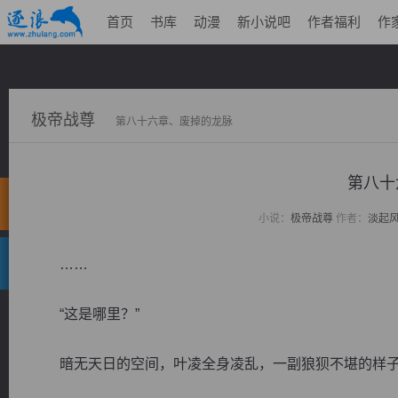
首页
书库
动漫
新小说吧
作者福利
作
极帝战尊
第八十六章、废掉的龙脉
第八十
小说：
极帝战尊
作者：
淡起
……
“这是哪里？”
暗无天日的空间，叶凌全身凌乱，一副狼狈不堪的样子