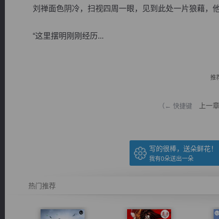
刘禅面色阴冷，扫视四周一眼，见到此处一片狼藉，他
“这里摆明刚刚经历...
逐浪小说
推
上一
（← 快捷键
写的很棒，送朵鲜花！
我有
0
朵送出一朵
热门推荐