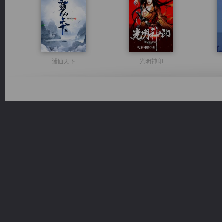
诸仙天下
光明神印
一术镇天
太古神煌