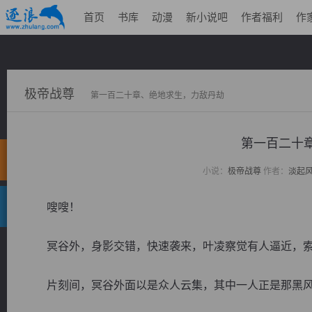
首页
书库
动漫
新小说吧
作者福利
作
极帝战尊
第一百二十章、绝地求生，力敌丹劫
第一百二十
小说：
极帝战尊
作者：
淡起
嗖嗖！
冥谷外，身影交错，快速袭来，叶凌察觉有人逼近，索
片刻间，冥谷外面以是众人云集，其中一人正是那黑风