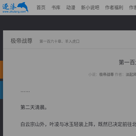
首页
书库
动漫
新小说吧
作者福利
作
极帝战尊
第一百六十章、羊入虎口
第一百
小说：
极帝战尊
作者：
淡起
……
第二天清晨。
白云宗山外，叶凌与冰玉轻装上阵，既然已决定前往北