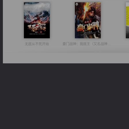
无敌从不死开始
豪门战神：我既王（又名战神归来不败神婿修罗战神）
一术镇天
诸仙天下