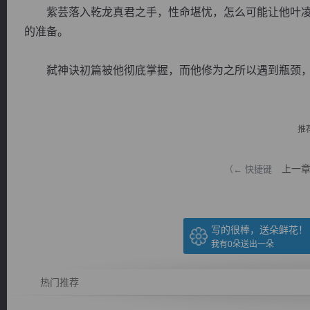
紫芸落入乾龙真君之手，性命堪忧，怎么可能让他叶凌
的准备。
弑神诀初篇被他彻底掌握，而他修为之所以遇到瓶颈，正
逐浪小说
推
上一
（← 快捷键
写的很棒，送朵鲜花！
我有
0
朵送出一朵
热门推荐