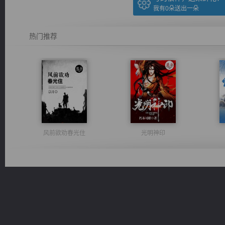
我有
0
朵送出一朵
热门推荐
风前欲劝春光住
光明神印
都市之至尊君侯
一术镇天