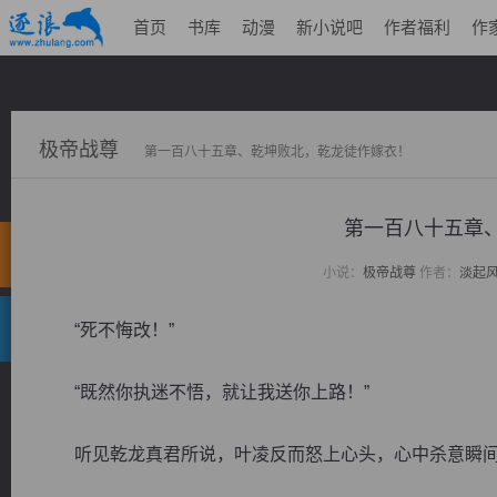
首页
书库
动漫
新小说吧
作者福利
作
极帝战尊
第一百八十五章、乾坤败北，乾龙徒作嫁衣！
第一百八十五章
小说：
极帝战尊
作者：
淡起
“死不悔改！”
“既然你执迷不悟，就让我送你上路！”
听见乾龙真君所说，叶凌反而怒上心头，心中杀意瞬间