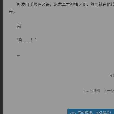
叶凌出手势在必得，乾龙真君神情大变，然而就在他转
来。
轰！
逐浪小说
“啊……！”
...
推
上一
（← 快捷键
写的很棒，送朵鲜花！