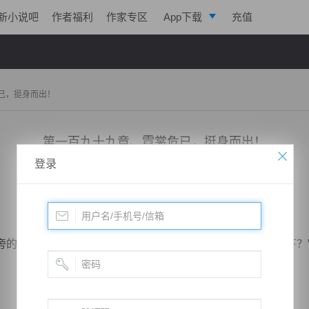
新小说吧
作者福利
作家专区
App下载
充值
逐浪小说
写作助手
已，挺身而出！
第一百九十九章、霓裳危已，挺身而出！
登录
小说：
极帝战尊
作者：
淡起风云
更新时间：2019-03-02 20:00 字数：3094
季东明一眼，笑容及其猥琐邪恶，道“你是不是很想试一下？