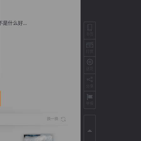
什么好...
书签
打赏
送花
分享
背
字
宽
滚
举报
换一换