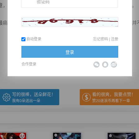
，云霓裳可是他花费数位弟兄得到的，当然想要收回点利息。
恨的就是那些龌龊无耻卑鄙小人，很显然眼前的那个琅云并不是
自动登录
忘记密码
|
注册
推荐在手机上阅读本书
登录
合作登录
上一章
回目录
下一章
（← 快捷键
快捷键→）
写的很棒，送朵鲜花！
看的很爽，我要点赞！
我有
0
朵送出一朵
赞20逐浪币再看下一章