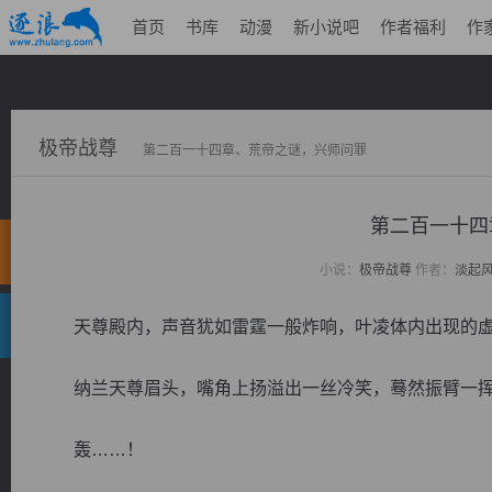
首页
书库
动漫
新小说吧
作者福利
作
极帝战尊
第二百一十四章、荒帝之谜，兴师问罪
第二百一十四
小说：
极帝战尊
作者：
淡起
天尊殿内，声音犹如雷霆一般炸响，叶凌体内出现的虚
纳兰天尊眉头，嘴角上扬溢出一丝冷笑，蓦然振臂一挥
轰……！