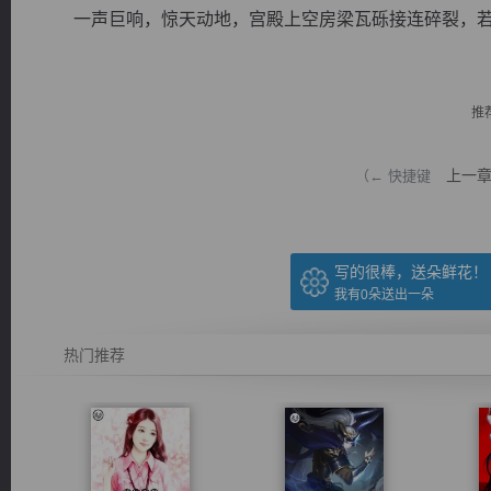
一声巨响，惊天动地，宫殿上空房梁瓦砾接连碎裂，若宫
推
逐浪小说
上一
（← 快捷键
写的很棒，送朵鲜花！
我有
0
朵送出一朵
热门推荐