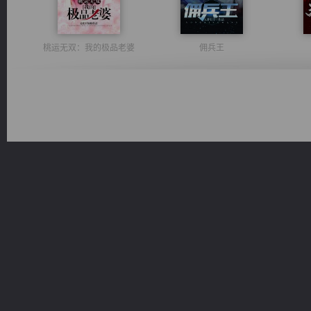
桃运无双：我的极品老婆
佣兵王
都市之至尊君侯
无敌从不死开始
维和先锋
诸仙天下