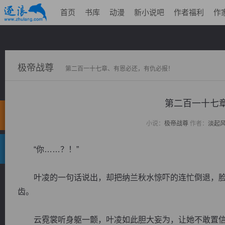
首页
书库
动漫
新小说吧
作者福利
作
极帝战尊
第二百一十七章、有恩必还，有仇必报！
第二百一十七
小说：
极帝战尊
作者：
淡起
“你……？！”
叶凌的一句话说出，却把纳兰秋水惊吓的连忙倒退，脸
齿。
云霓裳听身躯一颤，叶凌如此胆大妄为，让她不敢置信，