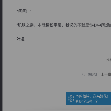
“呵呵！”
“肌肤之亲，本就稀松平常，我说的不就是你心中所想的
逐浪小说
叶凌...
推
上一
（← 快捷键
写的很棒，送朵鲜花！
我有
0
朵送出一朵