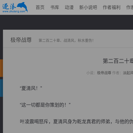
首页
书库
动漫
新小说吧
作者福利
作
极帝战尊
第二百二十章、战清风，秋水重伤！
第二百二十
小说：
极帝战尊
作者：
淡起
“夏清风！”
“这一切都是你策划的！”
叶凌震喝怒斥，夏清风身为乾龙真君的师弟，与他的仇