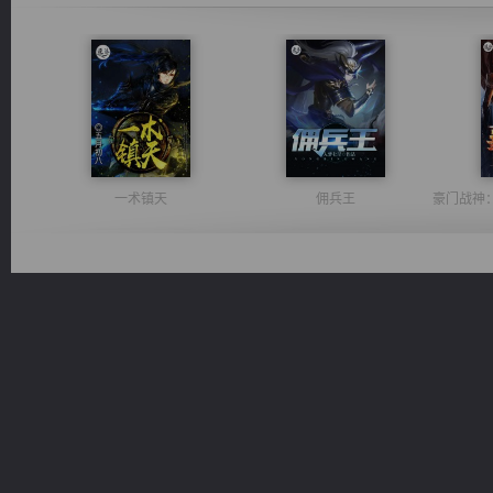
一术镇天
佣兵王
光明神印
激荡人生