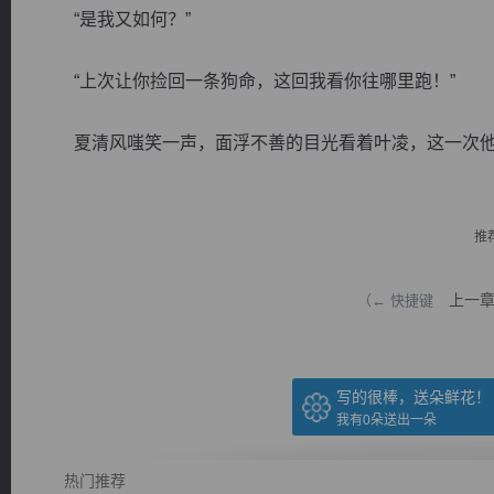
“是我又如何？”
“上次让你捡回一条狗命，这回我看你往哪里跑！”
夏清风嗤笑一声，面浮不善的目光看着叶凌，这一次他花
逐浪小说
推
上一
（← 快捷键
写的很棒，送朵鲜花！
我有
0
朵送出一朵
热门推荐