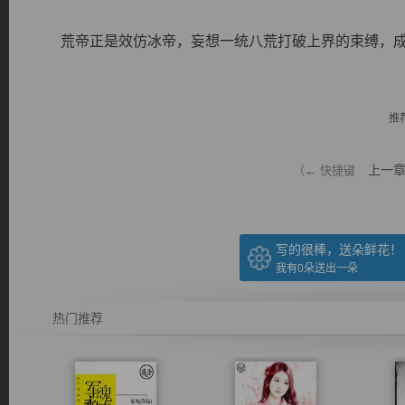
荒帝正是效仿冰帝，妄想一统八荒打破上界的束缚，成为与
推
逐浪小说
上一
（← 快捷键
写的很棒，送朵鲜花！
我有
0
朵送出一朵
热门推荐