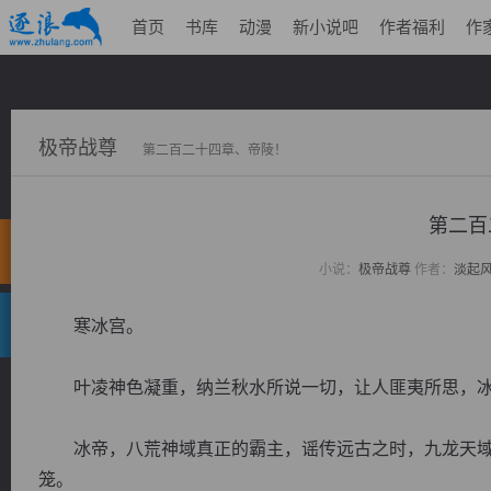
首页
书库
动漫
新小说吧
作者福利
作
极帝战尊
第二百二十四章、帝陵！
第二百
小说：
极帝战尊
作者：
淡起
寒冰宫。
叶凌神色凝重，纳兰秋水所说一切，让人匪夷所思，冰
冰帝，八荒神域真正的霸主，谣传远古之时，九龙天域
笼。