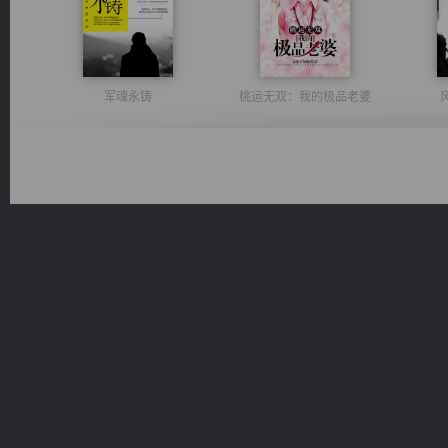
军魂永铸
桃运无双：我的极品老婆
无敌从不死开始
激荡人生