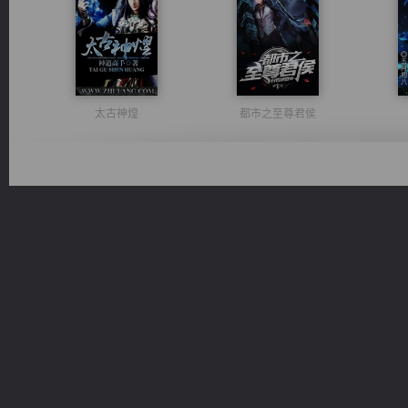
太古神煌
都市之至尊君侯
风前欲劝春光住
绝世狂尊