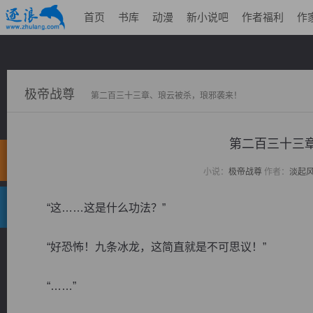
首页
书库
动漫
新小说吧
作者福利
作
极帝战尊
第二百三十三章、琅云被杀，琅邪袭来！
第二百三十三
小说：
极帝战尊
作者：
淡起
“这……这是什么功法？”
“好恐怖！九条冰龙，这简直就是不可思议！”
“……”