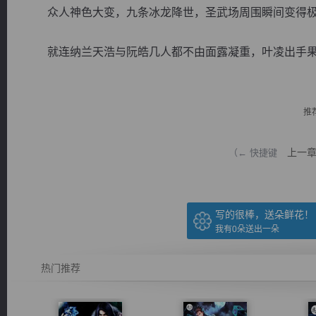
众人神色大变，九条冰龙降世，圣武场周围瞬间变得极
就连纳兰天浩与阮皓几人都不由面露凝重，叶凌出手果断
逐浪小说
推
上一
（← 快捷键
写的很棒，送朵鲜花！
我有
0
朵送出一朵
热门推荐