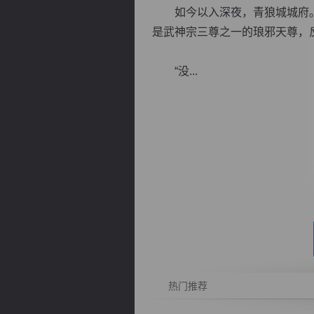
如今以入深夜，青狼城城府。
是武神宗三尊之一的琅邪天尊，
“没...
逐浪小说
热门推荐