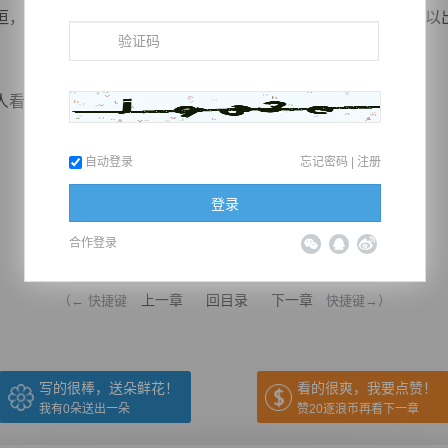
，他知道杜垣能够活着，定然是卖友求荣，刚才杜垣明明可以
人看？
自动登录
忘记密码
|
注册
登录
合作登录
推荐在手机上阅读本书
上一章
回目录
下一章
（← 快捷键
快捷键→）
写的很棒，送朵鲜花！
看的很爽，我要点赞！
我有
0
朵送出一朵
赞20逐浪币再看下一章