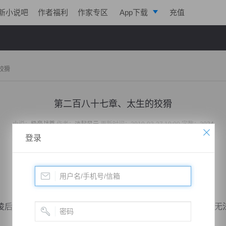
新小说吧
作者福利
作家专区
App下载
充值
逐浪小说
写作助手
狡猾
第二百八十七章、太生的狡猾
小说：
极帝战尊
作者：
淡起风云
更新时间：2019-03-27 19:00 字数：3034
登录
后方，叶凌健步如飞，竟然让他气喘吁吁，使出吃奶的劲也无