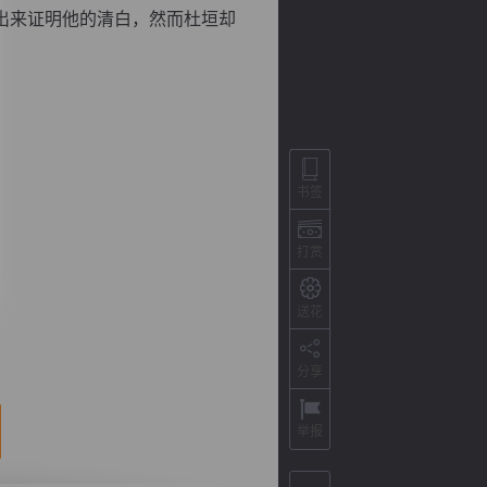
出来证明他的清白，然而杜垣却
书签
打赏
背
字
宽
滚
送花
分享
举报