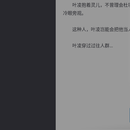
叶凌抱着灵儿，不曾理会杜垣
冷眼旁观。
这种人，叶凌岂能会把他当
逐浪小说
叶凌穿过过往人群...