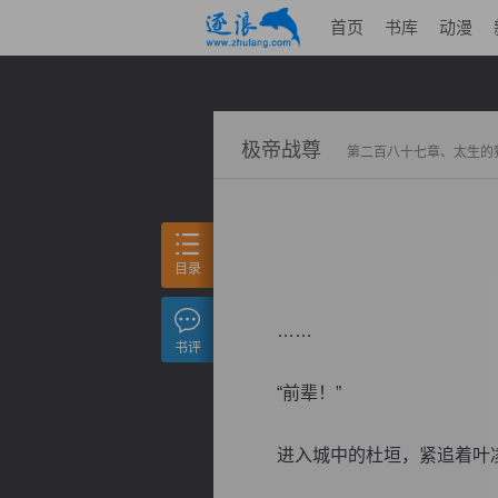
首页
书库
动漫
极帝战尊
第二百八十七章、太生的
目录
……
书评
“前辈！”
进入城中的杜垣，紧追着叶凌