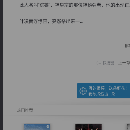
此人名叫“浣雄”，神皇宗的那位神秘强者，他的出现正
叶凌面浮惊容，突然杀出来一...
逐浪小说
推
上一
（← 快捷键
写的很棒，送朵鲜花！
我有
0
朵送出一朵
热门推荐