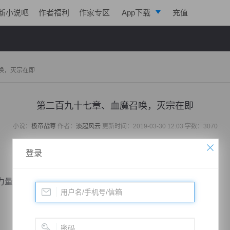
新小说吧
作者福利
作家专区
App下载
充值
逐浪小说
写作助手
唤，灭宗在即
第二百九十七章、血魔召唤，灭宗在即
小说：
极帝战尊
作者：
淡起风云
更新时间：2019-03-30 12:03 字数：3070
登录
量走出空间隧道，突然前方一道强大的封印力量浮现。