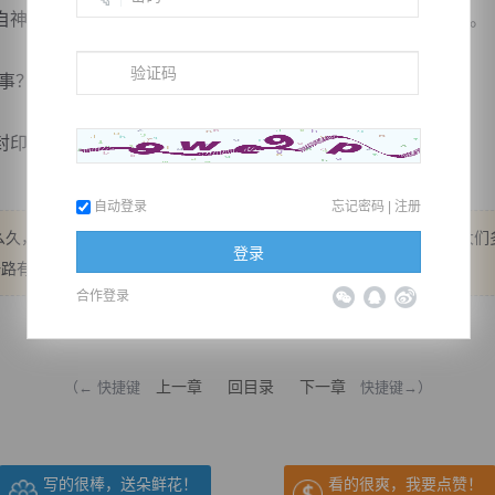
神色瞬间难看无比，尤其是叶凌，眼神中竟然闪过一抹寒意。
事？”
极强，以他的实力竟然难以撼动，这让他不由扭头...
自动登录
忘记密码
|
注册
么久，风云需要诸位大大的支持，因为本书在进行淘汰PK筛选，请大大们
登录
一路有你们的支持！
合作登录
推荐在手机上阅读本书
上一章
回目录
下一章
（← 快捷键
快捷键→）
写的很棒，送朵鲜花！
看的很爽，我要点赞！