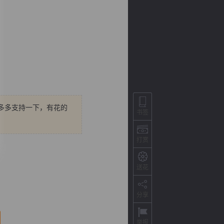
多多支持一下，有花的
书签
背
字
宽
滚
打赏
送花
分享
举报