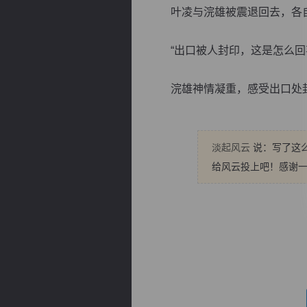
叶凌与浣雄被震退回去，各自
“出口被人封印，这是怎么回
浣雄神情凝重，感受出口处封印
逐浪小说
淡起风云
说：写了这
给风云投上吧！感谢