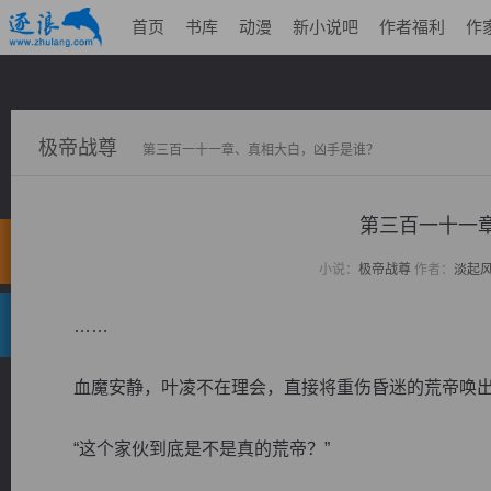
首页
书库
动漫
新小说吧
作者福利
作
极帝战尊
第三百一十一章、真相大白，凶手是谁？
第三百一十一
小说：
极帝战尊
作者：
淡起
……
血魔安静，叶凌不在理会，直接将重伤昏迷的荒帝唤出
“这个家伙到底是不是真的荒帝？”