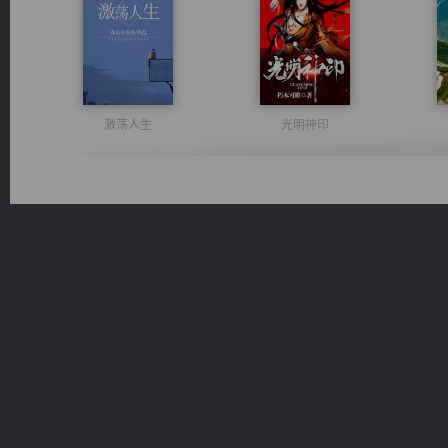
激荡人生
光明神印
诸仙天下
佣兵王